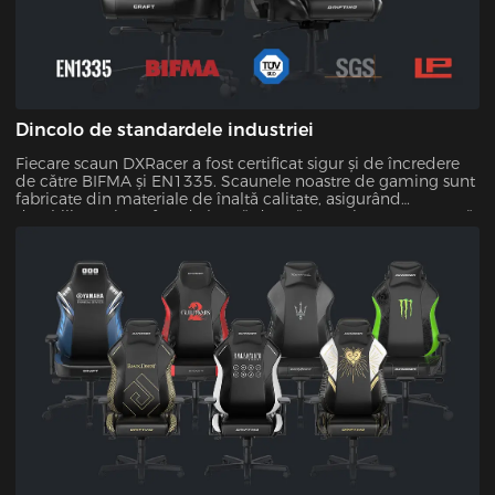
Dincolo de standardele industriei
Fiecare scaun DXRacer a fost certificat sigur și de încredere
de către BIFMA și EN1335. Scaunele noastre de gaming sunt
fabricate din materiale de înaltă calitate, asigurând
durabilitate și confort de lungă durată. Cu asigurarea noastră
de calitate, puteți avea încredere că investiția dumneavoastră
va rezista testului timpului.