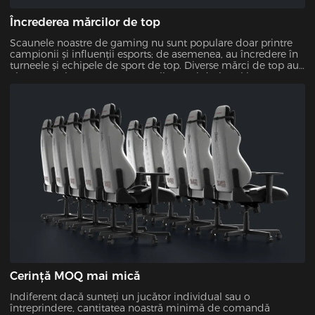
Încrederea mărcilor de top
Scaunele noastre de gaming nu sunt populare doar printre
campionii și influenții esports; de asemenea, au încredere în
turneele și echipele de sport de top. Diverse mărci de top au
ales scaunele noastre pentru calitatea și designul lor,
arătându-și fiabilitatea și atractivitatea.
Cerință MOQ mai mică
Indiferent dacă sunteți un jucător individual sau o
întreprindere, cantitatea noastră minimă de comandă