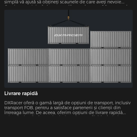
simplă vă ajută să obțineți scaunele de care aveți nevoie.
Cantitatea minimă de comandă este de peste 10 scaune de
gaming, fără limită superioară.
Livrare rapidă
DXRacer oferă o gamă largă de opțiuni de transport, inclusiv
transport FOB, pentru a satisface partenerii și clienții din
întreaga lume. De aceea, oferim opțiuni de livrare rapidă,
asigurându-vă că puteți primi noul scaun fără întârzieri
inutile.