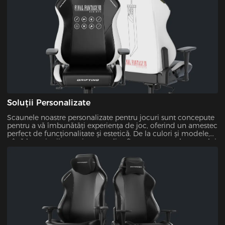
Soluții Personalizate
Scaunele noastre personalizate pentru jocuri sunt concepute
pentru a vă îmbunătăți experiența de joc, oferind un amestec
perfect de funcționalitate și estetică. De la culori și modele,
până la tapițerii, puteți personaliza fiecare aspect al scaunului
dvs. Acest lucru vă asigură că configurația dvs. de joc este
unică a dvs.