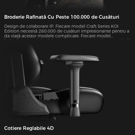
Broderie Rafinată Cu Peste 100.000 de Cusături
Design de colaborare IP. Fiecare model Craft Series KOI
Edition necesită 260.000 de cusături impresionante pentru a
da viață acestor modele complicate. Fiecare model
îndeplinește standardul ASTM D4060 H-3 și rezistența culorii
sale depășește nivelul 4, astfel încât scaunul tău își va
menține senzația de „Ziua 1” în anii următori.
Cotiere Reglabile 4D