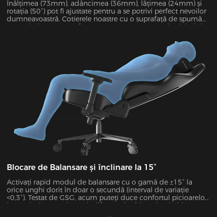
Înălțimea (73mm), adâncimea (36mm), lățimea (24mm) și
rotația (50°) pot fi ajustate pentru a se potrivi perfect nevoilor
dumneavoastră. Cotierele noastre cu o suprafață de spumă
PU anti-alunecare au fost testate pentru 60.000 de cicluri de
către SGS pentru a garanta stabilitatea. Pot suporta pana la
15 kg si atenueaza 48% presiunea cotului.
Blocare de Balansare și înclinare la 15°
Activați rapid modul de balansare cu o gamă de ±15° la
orice unghi dorit în doar o secundă (interval de variație
<0,3°). Testat de GSG, acum puteți duce confortul picioarelor
la un nivel cu totul nou, indiferent dacă jucați, mințiți,
vizionați filme sau mai mult.