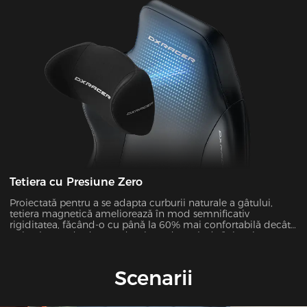
Tetiera cu Presiune Zero
Proiectată pentru a se adapta curburii naturale a gâtului,
tetiera magnetică ameliorează în mod semnificativ
rigiditatea, făcând-o cu până la 60% mai confortabilă decât
tetierele standard. Cu o densitate de 50 kg/m³ și o ajustare a
înălțimii de 12 cm, se potrivește dinamic unghiului Cobb al
gâtului (28°-34°).
Scenarii