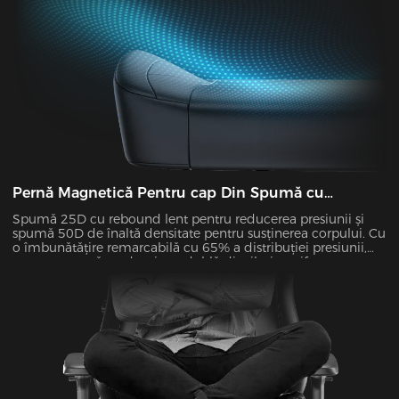
Pernă Magnetică Pentru cap Din Spumă cu
Memorie
Spumă 25D cu rebound lent pentru reducerea presiunii și
spumă 50D de înaltă densitate pentru susținerea corpului. Cu
o îmbunătățire remarcabilă cu 65% a distribuției presiunii,
spuma noastră cu densitate dublă distribuie uniform
greutatea și dispersează presiunea asupra șoldurilor și
picioarelor. Presiune zero pentru confort pe tot parcursul zilei!