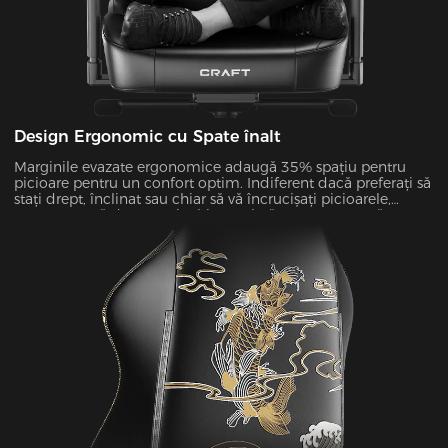
Design Ergonomic cu Spate înalt
Marginile evazate ergonomice adaugă 35% spațiu pentru
picioare pentru un confort optim. Indiferent dacă preferați să
stați drept, înclinat sau chiar să vă încrucișați picioarele,
perna noastră de 22,65 inchi extra lată este concepută pentru
a vă susține toate pozițiile preferate.