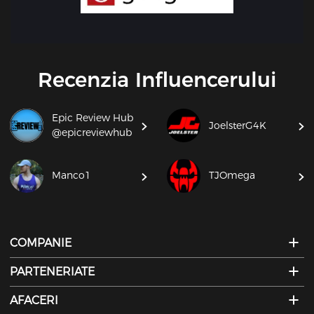
Recenzia Influencerului
Epic Review Hub
JoelsterG4K
@epicreviewhub
Manco1
TJOmega
COMPANIE
PARTENERIATE
AFACERI