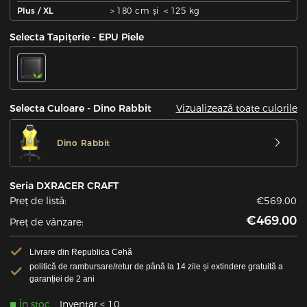
Plus / XL
＞180 cm și ＜125 kg
Selecta Tapițerie - EPU Piele
Vizualizează toate culorile
Selecta Culoare - Dino Rabbit
Dino Rabbit
Seria DXRACER CRAFT
Preț de listă:
€569.00
€469.00
Preț de vânzare:
Livrare din Republica Cehă
politică de rambursare/retur de până la 14 zile și extindere gratuită a
garanției de 2 ani
În stoc
Inventar < 10