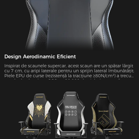
Design Aerodinamic Eficient
Inspirat de scaunele supercar, acest scaun are un spătar lărgit
cu 7 cm, cu aripi laterale pentru un sprijin lateral îmbunătățit.
Piele EPU de curse (rezistență la tracțiune ≥80N/cm²) a trecut
testele de abraziune SGS cu 20.000 de cicluri cu uzură zero,
îmbunătățind în același timp forța de izolare laterală cu 45%.