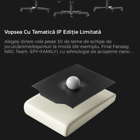
Vopsea Cu Tematică IP Ediție Limitată
Alegeți dintre cele peste 30 de teme de echipe de
jocuri/anime/esporturi la modă (de exemplu, Final Fantasy,
NRG Team, SPY×FAMILY), cu tehnologie de acoperire nano-
UV combinată cu detalii brodate. Cu rezistența culorii
depășind standardele de gradul 4, suprafața rezistentă la
zgârieturi menține un aspect ca nou pe termen nelimitat.