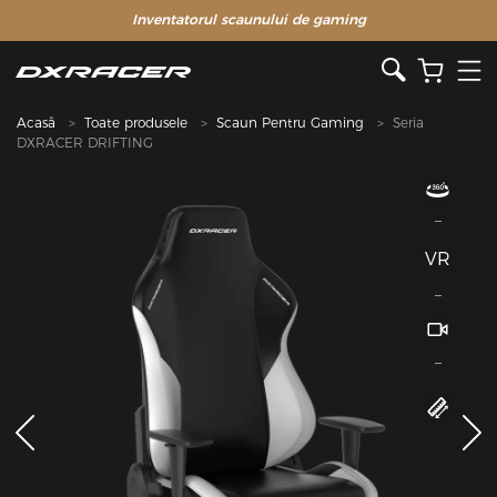
Inventatorul scaunului de gaming
Acasă
Toate produsele
Scaun Pentru Gaming
Seria
DXRACER DRIFTING
VR