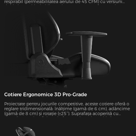
respirabil (permeabilitatea aerului de 45 CFM) cu versiuni
duble interschimbabile. Proiectat pentru confort maxim,
întregul cadru poate fi dezasamblat și reasamblat în doar 30
de secunde. În timpul lunilor de vară, această configurație de
plasă reduce în mod eficient temperatura suprafeței
scaunului cu 5-8°C, așa cum s-a verificat prin testele de
termoviziune în infraroșu.
Cotiere Ergonomice 3D Pro-Grade
Proiectate pentru jocurile competitive, aceste cotiere oferă o
reglare tridimensională: înălțime (gamă de 6 cm), adâncime
(gamă de 8 cm) și rotație (±25°). Suprafața acoperită cu
spumă PURE (coeficient de frecare de 0,8) combină
confortul cu durabilitatea, susținând până la 10 kg de
greutate, oferind în același timp o stabilitate excepțională în
timpul sesiunilor intense de joc.