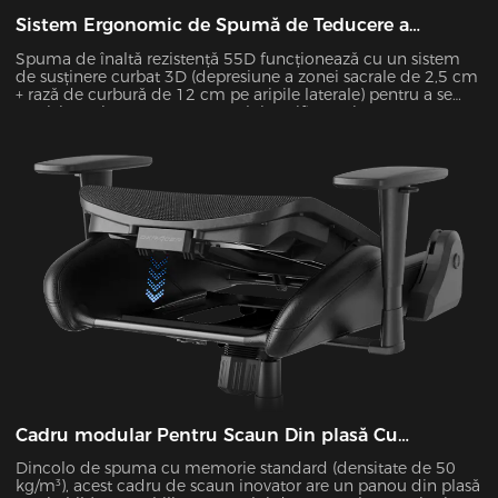
Sistem Ergonomic de Spumă de Teducere a
Presiunii
Spuma de înaltă rezistență 55D funcționează cu un sistem
de susținere curbat 3D (depresiune a zonei sacrale de 2,5 cm
+ rază de curbură de 12 cm pe aripile laterale) pentru a se
potrivi precis cu postura corpului. Verificat prin maparea
presiunii Tekscan, îmbunătățește uniformitatea distribuției
presiunii cu 55% și reduce presiunea de vârf cu 38% în
timpul sesiunilor de ședere de 4 ore.
Cadru modular Pentru Scaun Din plasă Cu
Eliberare Rapidă
Dincolo de spuma cu memorie standard (densitate de 50
kg/m³), acest cadru de scaun inovator are un panou din plasă