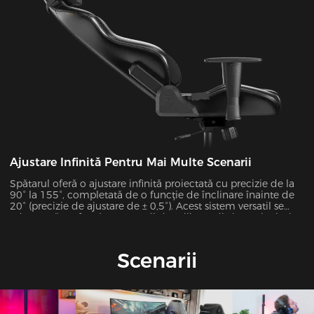
Ajustare Infinită Pentru Mai Multe Scenarii
Spătarul oferă o ajustare infinită proiectată cu precizie de la
90° la 155°, completată de o funcție de înclinare înainte de
20° (precizie de ajustare de ± 0,5°). Acest sistem versatil se
adaptează perfect la 7 scenarii de utilizare distincte, inclusiv
munca de birou, jocurile, vizionarea de filme și multe altele,
asigurând suport optim pentru fiecare activitate.
Scenarii