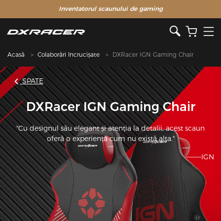
Inventatorul scaunului de gaming
Acasă
Colaborări încrucișate
DXRacer IGN Gaming Chair
SPATE
DXRacer IGN Gaming Chair
"Cu designul său elegant și atenția la detalii, acest scaun
oferă o experiență cum nu există alta."
———IGN