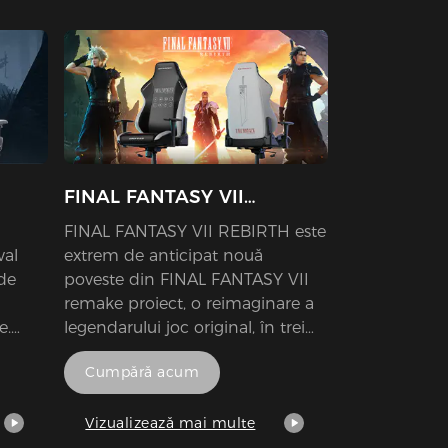
FINAL FANTASY VII
REBIRTH
FINAL FANTASY VII REBIRTH este
val
extrem de anticipat nouă
 de
poveste din FINAL FANTASY VII
remake proiect, o reimaginare a
e.
legendarului joc original, în trei
independentă titluri de creatorii
Cumpără acum
 cazul
sai original. În acest joc, jucătorii
șul și
se vor bucura de diverse
ri.
elemente noi ca povestea se
Vizualizează mai multe
este de
desfasoara, culminând în partid