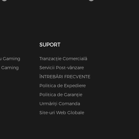
πολύπλοκο πολιτικό τοπίο της
εποχής.
SUPORT
ru Gaming
Tranzacție Comercială
ru Gaming
Servicii Post-vânzare
ÎNTREBĂRI FRECVENTE
Politica de Expediere
Politica de Garanție
Urmăriți Comanda
Site-uri Web Globale