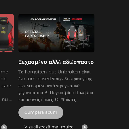
ctere
of the
ndard
i eu
vedea
tru
Ξεχασμένο αλλά αδιάσπαστο
ță de
nime
Το Forgotten but Unbroken είναι
ndo.
ένα turn-based παιχνίδι στρατηγικής
 care
εμπνευσμένο από πραγματικά
γεγονότα του Β' Παγκοσμίου Πολέμου
 nu și
και αφανείς ήρωες. Οι παίκτες
 ca
αναλαμβάνουν το ρόλο μαχητών της
Cumpără acum
 femeia
αντίστασης στην Κεντρική Ευρώπη,
διαχειρίζονται στρατιώτες, χτίζουν
cat.
βάσεις και περιηγούνται στο
Vizualizează mai multe