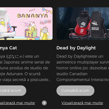
nya Cat
Dead by Daylight
ya (ばなにゃ) este un
Dead by Daylighteste un
al Japonez anime serial de
asimetrice multiplayer survi
ziune produs de studio de
horror online joc dezvoltat
ție Adunare. O scurtă
studio Canadian
 viața secretă a pisicutele
Comportamentul Interactiv
răiesc în banane! "Bananya"
Dead by Daylight este un
mpără acum
Cumpără acum
t nici pisici, nici banane,
asimetrice joc de groază în
sicile sunt ascunse în
în care un jucător este Uciga
. Ei vin și să se joace
alte patru sunt Supraviețuito
ualizează mai multe
Vizualizează mai multe
i când oamenii nu se uită.
Supraviețuitorii' obiectivul 