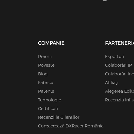
aproximativ 50 de țări și teritorii
cooper
din America de Nord, Europa,
trebu
America de Sud și Asia. Asia
pentr
include Hong Kong, Japonia,
tip de
Singapore și Coreea de Sud,
numit
printre altele.
COMPANIE
PARTENERI
Premii
Esporturi
Poveste
Colaborări IP
Blog
Colaborări înc
Fabrică
Afiliați
Patents
Alegerea Edit
Tehnologie
Recenzia Infl
Certificări
Recenziile Clienților
Contactează DXRacer România