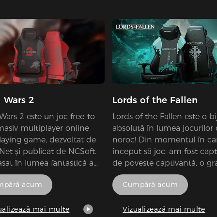
a scăpa de hartă prin repar
cinci din șapte generatoare
împrăștiate de-a lungul pen
alimenta două porțile de ieș
Criminalul trebuie să trage 
țeapă pe toți Supraviețuitor
pe cârlige înainte ca aceste
scape, care le va determina 
d Wars 2
Lords of the Fallen
sacrificat pentru o forță ma
cunoscut ca Entitate.
Wars 2 este un joc free-to-
Lords of the Fallen este o bi
masiv multiplayer online
absolută în lumea jocurilor
playing game, dezvoltat de
noroc! Din momentul în c
Net și publicat de NCSoft.
început să joc, am fost capt
sat în lumea fantastică a
de poveste captivantă, o gr
 joc de bază urmează re-
uimitoare și gameplay-ul
mpără acum
Cumpără acum
ia de Destiny ' s Edge, un
provocator. Dezvoltatorii s-
ntat breasla dedicată luptei
întrecut pe ei înșiși cu acea
iva Elder Dragons, colosal
capodoperă. Fiecare aspect
ualizează mai multe
Vizualizează mai multe