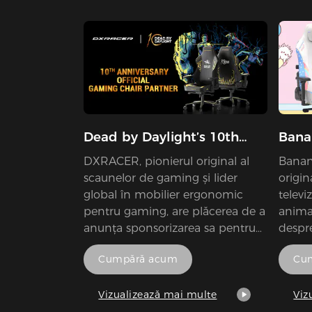
Dead by Daylight’s 10th
Bana
Anniversary
DXRACER, pionierul original al
Banan
scaunelor de gaming și lider
origin
global în mobilier ergonomic
televi
pentru gaming, are plăcerea de a
anima
anunța sponsorizarea sa pentru
despre
celebrarea oficială a celei de-a
care t
Cumpără acum
Cu
10-a aniversări Dead by Daylight,
nu sun
oferind o colecție exclusivă de
dar pi
scaune de gaming din seria
banane
Vizualizează mai multe
Viz
CRAFT, proiectate special pentru
atunc