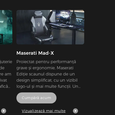
area
călătorie pentru a "Uitat Capital"
din original FINAL FANTASY VII.
tru a
ire.
în
ii de
a să
să fie
Maserati Mad-X
lefică
juterie
Proiectat pentru performanță
 de
grave și ergonomie, Maserati
are am
Ediție scaunul dispune de un
ivat
design simplificat, cu un vizibil
afică
logo-ul și mai multe funcții. Un
maestru combinație de stil și
Cumpără acum
au
confort.
stă
 al
Vizualizează mai multe