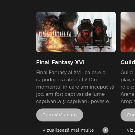
a fi utilizate pe parcursul
întregului eveniment de referință.
Final Fantasy XVI
Guil
Final Fantasy al XVI-lea este o
Guild 
capodopera absoluta! Din
play, 
momentul în care am început să
role-
joc, am fost captivat de lume
Arena
captivantă și captivant poveste.
Ampla
Grafica sunt uimitoare,
Tyria,
Cumpără acum
Cu
gameplay-ul este neted, iar
apariț
atentia la detalii este de neegalat.
desfii
Dezvoltatorii s-au întrecut pe ei
împotr
Vizualizează mai multe
Viz