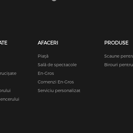
ativ în care jucătorii
ie să lucreze împreună
u a combate și învinge un
 parazit-ca extraterestrii
i Archæans.
ATE
AFACERI
PRODUSE
Piaţă
Scaune pent
Sală de spectacole
Birouri pent
rucișate
En-Gros
Comenzi En-Gros
orului
Serviciu personalizat
uencerului