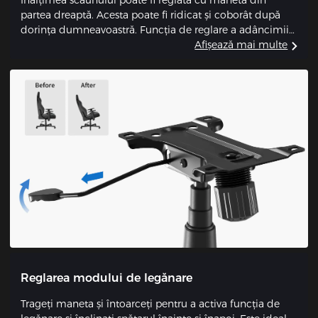
partea dreaptă. Acesta poate fi ridicat și coborât după
dorința dumneavoastră. Funcția de reglare a adâncimii
scaunului îl face potrivit pentru utilizatorii cu înălțimi
Afișează mai multe
diferite.
Reglarea modului de legănare
Trageți maneta și întoarceți pentru a activa funcția de