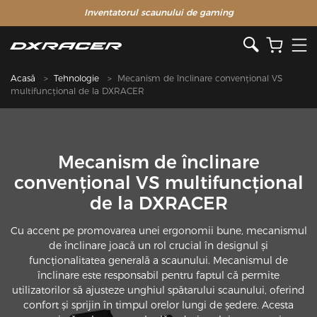
Inventatorul scaunului de gaming
Acasă
Tehnologie
Mecanism de înclinare convențional VS
multifuncțional de la DXRACER
Mecanism de înclinare
convențional VS multifuncțional
de la DXRACER
Cu accent pe promovarea unei ergonomii bune, mecanismul
de înclinare joacă un rol crucial în designul și
funcționalitatea generală a scaunului. Mecanismul de
înclinare este responsabil pentru faptul că permite
utilizatorilor să ajusteze unghiul spătarului scaunului, oferind
confort și sprijin în timpul orelor lungi de ședere. Acesta