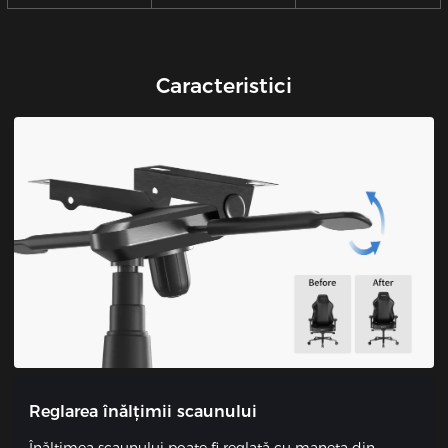
Caracteristici
Reglarea înălțimii scaunului
Înălțimea scaunului poate fi reglată cu maneta din