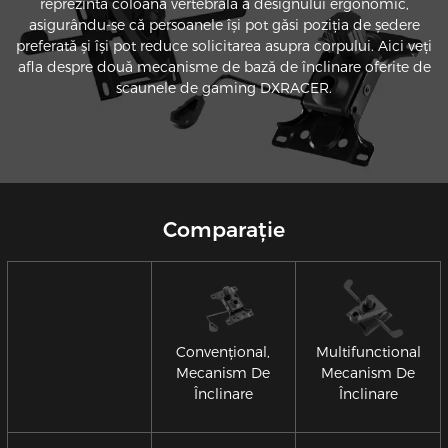
reprezintă coloana vertebrală a designului ergonomic,
asigurându-se că persoanele își pot găsi poziția de ședere
preferată și își pot reduce solicitarea asupra corpului. Aici veți
afla despre două mecanisme de bază de înclinare oferite de
scaunele de gaming DXRACER.
Comparație
Convențional,
Multifunctional
Mecanism De
Mecanism De
Înclinare
Înclinare