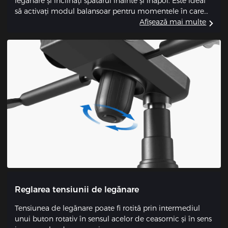
legănare și înclinați spătarul înainte și înapoi. Este ideal
să activați modul balansoar pentru momentele în care
doriți să vă relaxați, să vă uitați la televizor sau să trageți
Afișează mai multe
un pui de somn.
Reglarea tensiunii de legănare
Tensiunea de legănare poate fi rotită prin intermediul
unui buton rotativ în sensul acelor de ceasornic și în sens