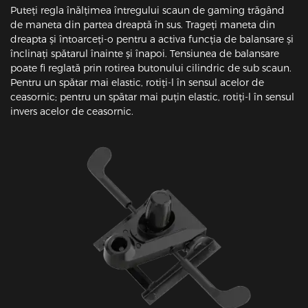
Puteți regla înălțimea întregului scaun de gaming trăgând
de maneta din partea dreaptă în sus. Trageți maneta din
dreapta și întoarceți-o pentru a activa funcția de balansare și
înclinați spătarul înainte și înapoi. Tensiunea de balansare
poate fi reglată prin rotirea butonului cilindric de sub scaun.
Pentru un spătar mai elastic, rotiți-l în sensul acelor de
ceasornic; pentru un spătar mai puțin elastic, rotiți-l în sensul
invers acelor de ceasornic.