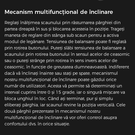
Mecanism multifuncțional de înclinare
Reglați înălțimea scaunului prin răsturnarea pârghiei din
partea dreaptă în sus și blocarea acesteia în poziție. Trageți
maneta de reglare din stânga sub scaun pentru a activa
modul de legănare. Tensiunea de balansare poate fi reglată
prin rotirea butonului. Puteți slăbi tensiunea de balansare a
scaunului prin rotirea butonului în sensul acelor de ceasornic
sau o puteți strânge prin rotirea în sens invers acelor de
ceasornic, în funcție de greutatea dumneavoastră. Indiferent
dacă vă înclinați înainte sau stați pe spate, mecanismul
nostru multifuncțional de înclinare poate găzdui orice
număr de utilizatori. Acesta vă permite să determinați un
interval cuprins între 0 și 15 grade, iar o singură mișcare va
bloca unghiul în loc. Când ați terminat, pur și simplu
eliberați pârghia, iar scaunul revine la poziția verticală. Cele
două pârghii prezentate în mecanismul nostru
multifuncțional de înclinare vă vor oferi control asupra
confortului dvs. în orice situație.