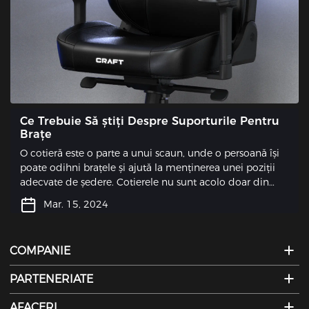
Ce Trebuie Să știți Despre Suporturile Pentru
Brațe
O cotieră este o parte a unui scaun, unde o persoană își
poate odihni brațele și ajută la menținerea unei poziții
adecvate de ședere. Cotierele nu sunt acolo doar din
motive estetice; ele joacă un rol semnificativ în
Mar. 15, 2024
asigurarea unei ergonomii adecvate și a confortului
general. Oferind un loc în care să ne odihnim coatele,
ele ajută la atenuarea tensiunii pe brațe și umeri în
COMPANIE
timpul perioadelor lungi de ședere. Acest sprijin poate
face o mare diferență, în special pentru cei care petrec
PARTENERIATE
ore întregi la birou sau în fața unui computer.
AFACERI